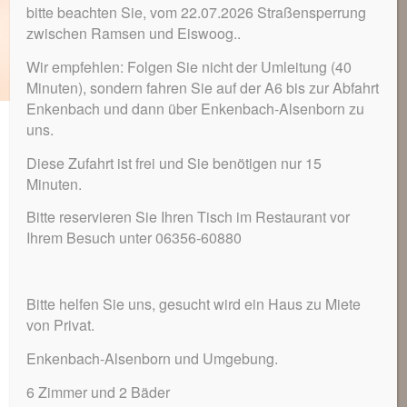
bitte beachten Sie, vom 22.07.2026 Straßensperrung
zwischen Ramsen und Eiswoog..
Wir empfehlen: Folgen Sie nicht der Umleitung (40
Minuten), sondern fahren Sie auf der A6 bis zur Abfahrt
Enkenbach und dann über Enkenbach-Alsenborn zu
uns.
Ihre goldene Zeit
Diese Zufahrt ist frei und Sie benötigen nur 15
Minuten.
In Beachtung der Philosophie des Entschleunigens der Ihre
goldene Zeit-Rheinlandpfalz finden Sie bei uns die Ruhe um
Bitte reservieren Sie Ihren Tisch im Restaurant vor
aus dem Alltag zu fliehen. Ohne Fernseh, Handy und anderen
Ihrem Besuch unter 06356-60880
bindenden Dingen finden Sie bei uns die Ruhe sich um Ihre
eigene Entspannung zu kümmern.
In Verbindung mit gutem Essen, dem Zwitschern der Vögel,
Bitte helfen Sie uns, gesucht wird ein Haus zu Miete
dem kühlen Nass des Sees und der Ruhe des
von Privat.
Naturschutzgebietes
Biosphärenreservat
Pfälzerwald/Nordvogesen
finden Sie bei uns einen Ort zum
Enkenbach-Alsenborn und Umgebung.
Entschleunigen.
6 Zimmer und 2 Bäder