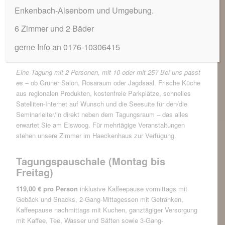
Enkenbach-Alsenborn und Umgebung.
6 Zimmer und 2 Bäder
Ihre Tagung – individuell für Sie angepasst. Rufen Sie
uns an und äußern Sie Ihre Wünsche. Unser Team berät
gerne Info an 0176-10306415
Sie gerne und nennt Ihnen Preise und Möglichkeiten.
Eine Tagung mit 2 Personen, mit 10 oder mit 25? Bei uns passt
es
– ob Grüner Salon, Rosaraum oder Jagdsaal. Frische Küche
aus regionalen Produkten, kostenfreie Parkplätze, schnelles
Satelliten-Internet auf Wunsch und die Seesuite für den/die
Seminarleiter/in direkt neben dem Tagungsraum – das alles
erwartet Sie am Eiswoog. Für mehrtägige Veranstaltungen
stehen unsere Zimmer im Haeckenhaus zur Verfügung.
Tagungspauschale (Montag bis
Freitag)
119,00 € pro Person
inklusive Kaffeepause vormittags mit
Gebäck und Snacks, 2-Gang-Mittagessen mit Getränken,
Kaffeepause nachmittags mit Kuchen, ganztägiger Versorgung
mit Kaffee, Tee, Wasser und Säften sowie 3-Gang-