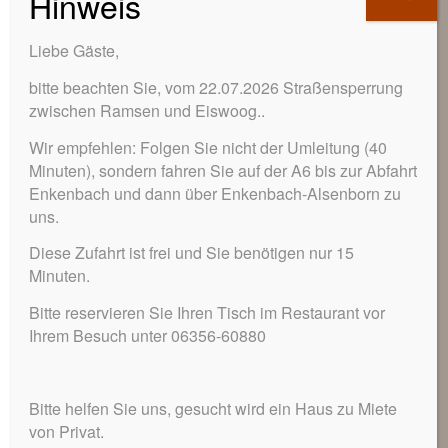
Hinweis
Liebe Gäste,
bitte beachten Sie, vom 22.07.2026 Straßensperrung
zwischen Ramsen und Eiswoog..
Wir empfehlen: Folgen Sie nicht der Umleitung (40
Minuten), sondern fahren Sie auf der A6 bis zur Abfahrt
Enkenbach und dann über Enkenbach-Alsenborn zu
uns.
Diese Zufahrt ist frei und Sie benötigen nur 15
Minuten.
Bitte reservieren Sie Ihren Tisch im Restaurant vor
Tagen am
Ihrem Besuch unter 06356-60880
Eiswoog
Bitte helfen Sie uns, gesucht wird ein Haus zu Miete
Ihre Firmentagung in der Pfalz — ganz auf
von Privat.
Ihre Vorstellung zugeschnitten